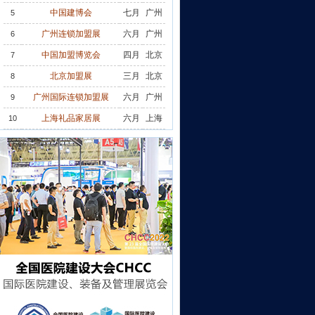
中国建博会
七月
广州
5
广州连锁加盟展
六月
广州
6
中国加盟博览会
四月
北京
7
北京加盟展
三月
北京
8
广州国际连锁加盟展
六月
广州
9
上海礼品家居展
六月
上海
10