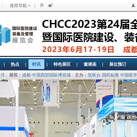
推荐导航
|
|
热点
|
时讯
|
特色展区
|
邀请函
|
展位预订
六月
|
展馆：
成都·中国西部国际博览城
|
主办：
筑医台 国药励展 中国医