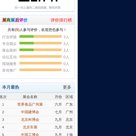
展
商
展
后
评
价
评价排行榜
本月最热
更多
名次
展会名称
月份
区域
世界食品广州展
六月
广东
1
中国建博会
七月
广州
2
北京科博会
九月
北京
3
北京车展
九月
北京
4
中国工博会
九月
上海
5