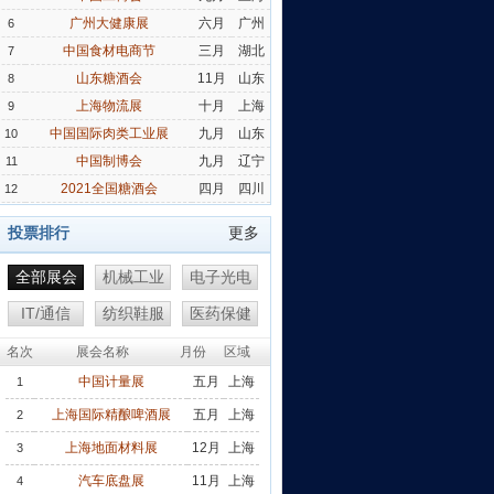
广州大健康展
六月
广州
6
中国食材电商节
三月
湖北
7
山东糖酒会
11月
山东
8
上海物流展
十月
上海
9
中国国际肉类工业展
九月
山东
10
中国制博会
九月
辽宁
11
2021全国糖酒会
四月
四川
12
投票排行
更多
全部展会
机械工业
电子光电
IT/通信
纺织鞋服
医药保健
名次
展会名称
月份
区域
中国计量展
五月
上海
1
上海国际精酿啤酒展
五月
上海
2
上海地面材料展
12月
上海
3
汽车底盘展
11月
上海
4