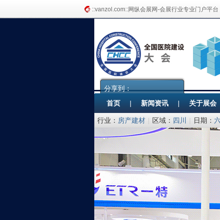
::vanzol.com::网纵会展网-会展行业专业门户平台
分享到：
首页
|
新闻资讯
|
关于展会
行业：
房产建材
|
区域：
四川
|
日期：
备协会医院建筑与装备分会 筑而瑞