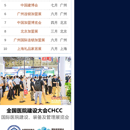
中国建博会
七月
广州
5
广州连锁加盟展
六月
广州
6
中国加盟博览会
四月
北京
7
北京加盟展
三月
北京
8
广州国际连锁加盟展
六月
广州
9
上海礼品家居展
六月
上海
10