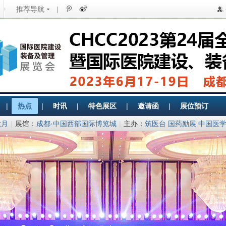
推荐导航
|
|
热点
|
时讯
|
特色展区
|
邀请函
|
展位预订
六月
|
展馆：
成都·中国西部国际博览城
|
主办：
筑医台 国药励展 中国医