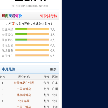
展
商
展
后
评
价
评价排行榜
本月最热
更多
名次
展会名称
月份
区域
世界食品广州展
六月
广东
1
中国建博会
七月
广州
2
北京科博会
九月
北京
3
北京车展
九月
北京
4
中国工博会
九月
上海
5