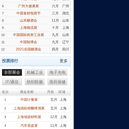
广州大健康展
六月
广州
6
中国食材电商节
三月
湖北
7
山东糖酒会
11月
山东
8
上海物流展
十月
上海
9
中国国际肉类工业展
九月
山东
10
中国制博会
九月
辽宁
11
2021全国糖酒会
四月
四川
12
投票排行
更多
全部展会
机械工业
电子光电
IT/通信
纺织鞋服
医药保健
名次
展会名称
月份
区域
中国计量展
五月
上海
1
上海国际精酿啤酒展
五月
上海
2
上海地面材料展
12月
上海
3
汽车底盘展
11月
上海
4