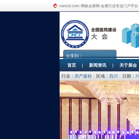
::vanzol.com::网纵会展网-会展行业专业门户平台
分享到：
首页
|
新闻资讯
|
关于展会
行业：
房产建材
|
区域：
四川
|
日期：
备协会医院建筑与装备分会 筑而瑞