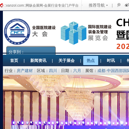
推荐导航
|
::vanzol.com::网纵会展网-会展行业专业门户平台
分享到：
首页
|
新闻资讯
|
关于展会
|
热点
|
时讯
|
行业：
房产建材
|
区域：
四川
|
日期：
六月
|
展馆：
成都·中国西部国
备协会医院建筑与装备分会 筑而瑞