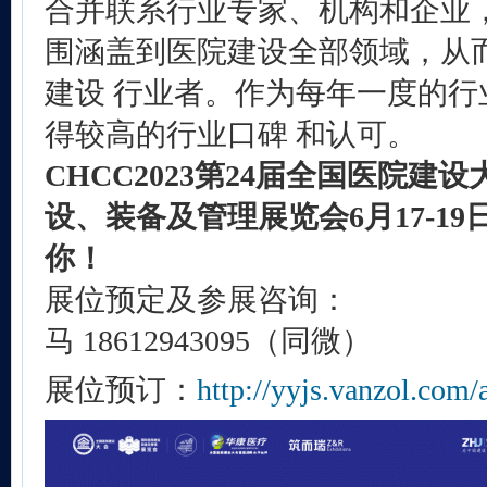
合并联系行业专家、机构和企业，
围涵盖到医院建设全部领域，从
建设 行业者。作为每年一度的行
得较高的行业口碑 和认可。
CHCC202
3
第2
4
届全国医院建设
设、装备及管理展览会
6
月
17
-
19
你！
展位预定及参展咨询：
马 18612943095（同微）
展位预订：
http://yyjs.vanzol.com