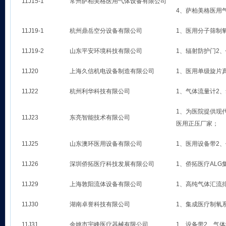
11J15-1
常州萨柏美格医用气体设备有限公司
4、萨柏美格医用
11J19-1
杭州鼎岳空分设备有限公司
1、医用分子筛制
11J19-2
山东平安环境科技有限公司
1、辐射防护门2
11J20
上海久信机电设备制造有限公司
1、医用单级旋片
11J22
杭州利华科技有限公司
1、气体流量计2
1、为医院提供现
11J23
东亮智能技术有限公司
医用正压厂家；
11J25
山东澳环医用设备有限公司
1、医用设备带2
11J26
深圳侨拓医疗科技发展有限公司
1、侨拓医疗ALG
11J29
上海敦阳流体设备有限公司
1、高纯气体汇流
11J30
湖南卓誉科技有限公司
1、集成医疗制氧
11J31
余姚市宇峰医疗器械有限公司
1、设备带2、气