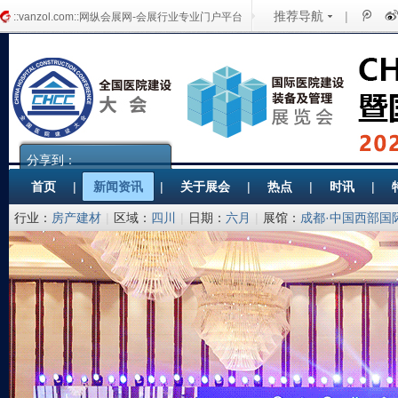
推荐导航
|
::vanzol.com::网纵会展网-会展行业专业门户平台
分享到：
首页
|
新闻资讯
|
关于展会
|
热点
|
时讯
|
行业：
房产建材
|
区域：
四川
|
日期：
六月
|
展馆：
成都·中国西部国
备协会医院建筑与装备分会 筑而瑞