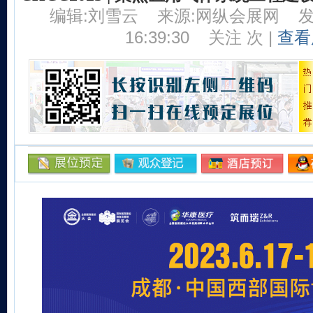
编辑:刘雪云
来源:网纵会展网
发
16:39:30
关注
次 |
查看