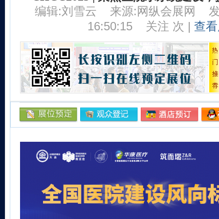
编辑:刘雪云
来源:网纵会展网
发
16:50:15
关注
次 |
查看