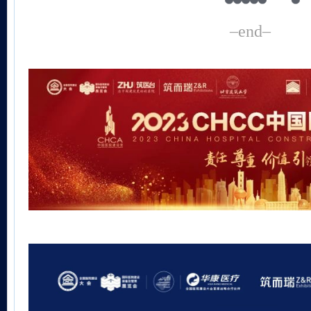
–end–