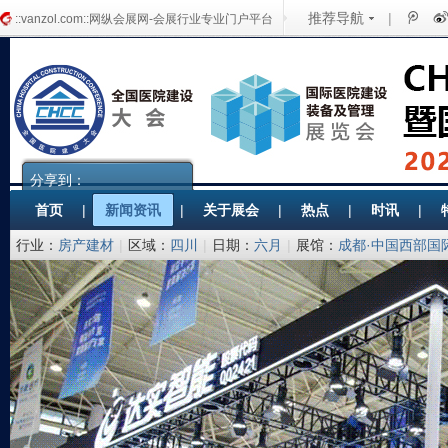
推荐导航
|
::vanzol.com::网纵会展网-会展行业专业门户平台
分享到：
首页
|
新闻资讯
|
关于展会
|
热点
|
时讯
|
行业：
房产建材
|
区域：
四川
|
日期：
六月
|
展馆：
成都·中国西部国
备协会医院建筑与装备分会 筑而瑞